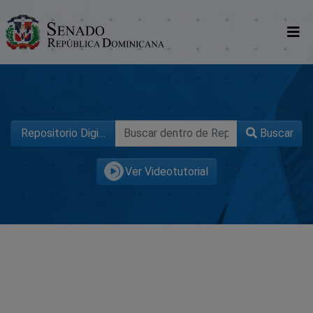
Comunidades
Glosario
Repositorio Digital SenadoRD
Buscar
Nosotros
Ver Videotutorial