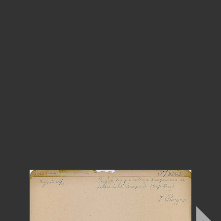
l
Santo
Domi-~o,
Agost
o
25
de
1931
-
\