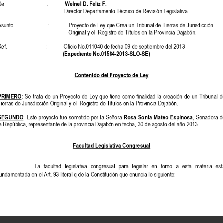
Desmonte
Legal
De
:
Welnel
D.
Féliz
F.
Director
Departamento
Técnico
de
Revisión
Legislativa.
El
Proyecto
de
Ley
se
fundamenta
y
toca
las
siguientes
dispo
siciones
legales:
Asunto
:
Proyecto
de
Ley
que
Crea
un
Tribunal
de
Tierras
de
Jurisdicció
1.
La
Constitución
de
la
República
Dominicana.
Original
y
el
Re
gistro
de
Títulos
en
la
Provincia
Dajabón.
2.
La
Ley
No.
108
-
05
de
fecha,
23
de
marzo
del
año
2005
sobre
Registro
Inmobiliario.
3.
Ley
No.
821,
del
21
de
noviembre
de
1927,
de
Organización
Judicial
y
sus
Modificacio
Ref.
:
Oficio
No.
0110
40
de
fe
cha
09
de
septiembre
del
201
3
(Expediente
No.
01584
-
201
3
-
S
LO
-
SE)
Análisis
Legal,
Co
nstitucional
y
de
la
Técnica
Legislativa
Contenido
del
Proyecto
de
Ley
Después
de
analizar
el
proyecto
de
Ley
en
los
aspectos
legales,
constitucionales
y
de
la
técn
legislativa
ENTENDEMOS
oportuno
hacer
las
siguientes
observaciones:
PRIMERO
:
Se
trata
de
un
Proyecto
de
Ley
que
tiene
como
finalidad
la
creación
de
un
Tribuna
d
Tierras
de
Jurisd
icción
Original
y
el
Registro
de
Títulos
en
la
Provincia
Dajabón.
1.
En
cuanto
a
los
considerandos
que
conforman
el
presente
proyecto
de
ley,
debemos
seña
SEGUNDO
:
Este
proyecto
fue
sometido
por
la
Señora
Rosa
Sonia
Mateo
Espinosa
,
Senador
d
lo
siguiente:
la
República,
representante
de
la
provincia
Dajabón
en
fecha,
30
de
agosto
del
año
201
3
.
a)
El
Manual
de
Técnica
Legislativa
nos
indica
en
cuanto
a
la
redacción
de
lo
Fa
cultad
Legislativa
Congresual
proyectos
de
leyes,
que
los
textos
legales
deben
ser
precisos,
claros
y
concis
que
no
deben
extenderse
mas
de
lo
nec
esario,
en
tal
sentido
recomendamo
se
eliminados
los
considerandos
séptimo,
octavo
y
noveno
pues
el
contenido
de
l
La
facultad
legislativa
congresual
para
legislar
en
torno
a
esta
materia
est
mismos
es
muy
repetitivo
y
lo
consideramos
innecesario.
fundamentada
en
el
Art.
93
literal
q
de
la
Constitución
que
enuncia
lo
siguiente: