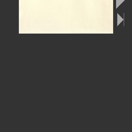
err
r
Dlput
ar
de
os.
dd