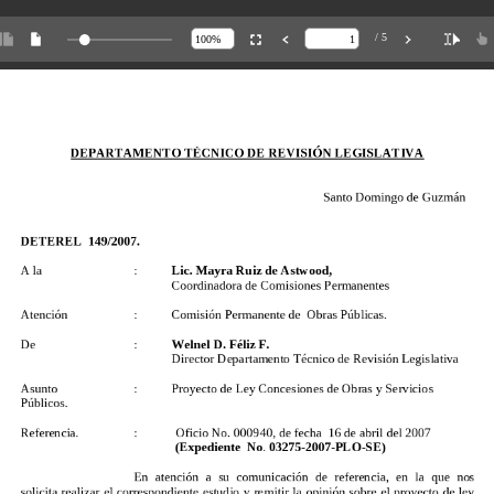
/ 5
DEPARTAMENTO
TÉCNICO
DE
REVISIÓN
LEGISLATIVA
Santo
Domingo
de
Guzmán
DETEREL
149/2007.
A
la
:
Lic.
Mayra
Ruiz
de
Astwood,
Coordinadora
de
Comisiones
Permanentes
Atención
:
Comisión
Permanente
de
Obras
Públicas.
De
:
W
elnel
D.
Féliz
F.
Director
Departamento
Técnico
de
Revisión
Legislativa
Asunto
:
Proyecto
de
Ley
Concesiones
de
Obras
y
Servicios
Públicos.
Referencia.
:
Oficio
No.
000940,
de
fecha
16
de
abril
del
2007
-
86,
del
2
(Expediente
de
junio
de
1981,
No
.
03275
por
la
-
2007
cual
-
PL
se
O
crea
-
SE)
el
Directorio
para
Empresas
Extranjeras.
En
atención
a
su
comunicación
de
referencia,
en
la
que
nos
solicita
realizar
el
e)
correspondiente
La
reglamentación
estudio
contenida
y
remitir
en
la
el
opinión
Decreto
sobre
No.
el
262
proyecto
-
98
que
de
hace
ley