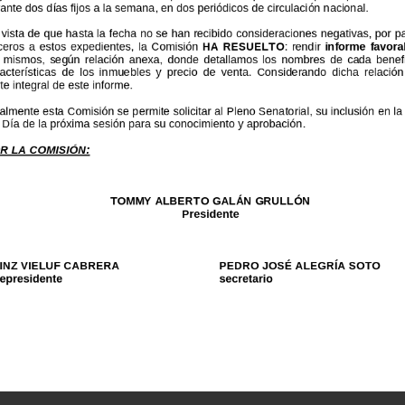
rante
dos
días
fijos
a
la
sem
ana
,
en
dos
periódicos
de
circulaci
ón
nacional.
n
vista
de
que
hasta
la
fecha
no
se
han
recibido
consideraciones
negativas,
por
p
rceros
a
estos
expedientes,
la
Comisión
HA
RESUELTO
:
rendir
informe
favora
s
mismos,
según
relación
anexa,
donde
detallamos
los
nombres
de
cada
benef
acterísticas
de
los
inmuebles
y
precio
de
venta.
Considerando
dicha
relació
rte
integral
de
este
informe.
exo:
Relación
de
Contratos
nalmente
esta
Comisión
se
permite
solicitar
al
Pleno
Sena
torial
,
su
inclusión
en
la
nto
Domingo,
D.
N.
l
Día
de
la
próxima
sesión
para
su
conocimiento
y
aprobación.
e
enero
del
2007
ch
OR
LA
COMISIÓN:
TOMMY
ALBERTO
GALÁN
GRULLÓN
Presidente
EINZ
VIELUF
CABRERA
PEDRO
JOSÉ
ALEGRÍA
SOTO
cepresidente
s
ecretario