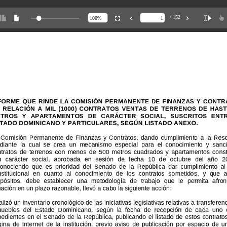
/ 152
NFORME
NFORME
QUE
QUE
RINDE
RINDE
LA
LA
COMISIÓN
COMISIÓN
PERMANENTE
PERMANEN
TE
DE
DE
FINANZAS
FINANZAS
Y
Y
CONT
CONT
N
N
RELACIÓN
RELACIÓN
A
A
MIL
MIL
(1000)
(1000)
CONTRATOS
CONTRATOS
VENTAS
VENTAS
DE
DE
TERRENOS
TERRENOS
DE
DE
HAS
HAS
ETROS
ETROS
Y
Y
APARTAMENTOS
APARTAMENTOS
DE
DE
CARÁCTER
CARÁCTER
SOCIAL,
SOCIAL,
SUSCRITOS
SUSCRITOS
ENT
ENT
STADO
STADO
DOMINICANO
DOMINICANO
Y
Y
PARTICULARES,
PARTICULARES,
SEG
SEGÚN
ÚN
LISTADO
LISTADO
ANEXO.
ANEXO.
/Página
2
Co
misión
Permanente
de
Finanzas
y
Contratos,
dando
cumplimiento
a
la
Res
diante
la
cual
se
crea
un
mecanismo
especial
para
el
conocimiento
y
sanc
ntratos
de
terrenos
con
menos
de
500
metros
cuadrados
y
apartamentos
cons
n
carácter
social,
aprobada
en
sesión
de
f
echa
10
de
octubre
del
año
20
conocie
ndo
que
es
prioridad
del
Senado
de
la
República
dar
cumplimiento
al
nstitucional
MILCAR
ROMERO
en
cuanto
P.
al
conocimiento
de
DIONI
los
contratos
S
A.
SÁNCHEZ
sometidos,
CARRAS
y
que
a
opósitos,
iembro
debe
estable
cer
una
metodología
m
de
iembro
trabajo
que
le
permita
afron
tuación
en
un
plazo
razonable,
l
levó
a
cabo
la
siguiente
acción:
alizó
un
inventario
cronológico
de
las
iniciativas
legislativas
relativas
a
transfere
muebles
del
Estado
Dominicano,
según
la
fecha
de
recepción
de
cada
uno
pedientes
ÉLIX
MARÍA
en
VÁSQUEZ
el
Senado
ESPINAL
de
la
República,
publicando
FRANCIS
el
E.
listado
VARGAS
de
estos
FRANCIS
contrat
gina
embro
de
Internet
de
la
institución,
previo
aviso
m
iembro
de
publicación
por
espacio
de
u