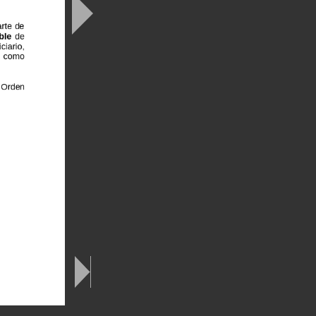
arte
de
ble
de
iciario,
n
como
Orden