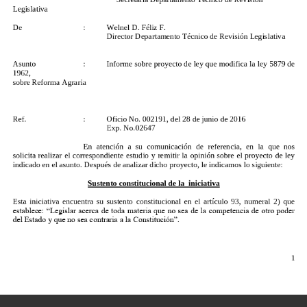
Secretaria
Departamento
Técnico
de
Revisión
Legislativa
b)
Lo
adecuado
al
momento
de
hacer
modificaciones,
es
individualizar
las
modificaciones
por
artículos,
señalando
con
precisión
el
artículo
que
se
modifica.
De
:
Welnel
D.
Féliz
F.
A
partir
de
lo
señalado,
consideramos
Director
Departamento
que
la
comisión
Técnico
se
de
R
aboque
evisión
a
Legislativa
su
estudio,
observando
lo
antes
señalado,
pero
buscando
adecuar
el
proyecto
a
las
recomendacion
de
técnicas
legislativas,
lo
cual
este
departamento
está
presto
a
realizar
en
una
redacción
Asunto
alterna,
la
cual
se
hará
:
previo
Informe
mandato
sobre
de
la
proyecto
comisión,
de
después
ley
que
modifica
de
los
estudios
la
ley
5879
previos
de
1962,
que
determinen
la
pertinencia
de
su
aprobación.
sobre
Reforma
Agraria
Ref.
Atentamente,
:
Oficio
No.
002191,
del
28
de
junio
de
2016
Exp.
No.02647
En
atención
a
su
comunicación
de
referencia,
en
la
que
nos
Welnel
D.
Féliz.
F.
solicita
realizar
el
correspondiente
estudio
y
remitir
la
opinión
sobre
el
proyecto
de
ley
D
irector
indicado
en
el
asunto.
Después
de
analizar
dicho
proyecto,
le
indicamos
lo
siguiente:
Sustento
constitucional
de
la
iniciativa
Esta
iniciativa
encuentra
su
suste
nto
constitucional
en
el
artículo
93,
numeral
2)
que
establece:
“Legislar
acerca
de
toda
materia
que
no
sea
de
la
competencia
de
otro
poder
del
Estado
y
que
no
sea
contraria
a
la
Constitución”.
1
2