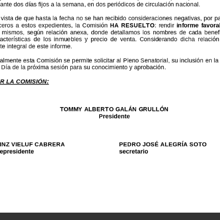
rante
dos
días
fijos
a
la
sem
ana
,
en
dos
periódicos
de
circulaci
ón
nacional.
n
vista
de
que
hasta
la
fecha
no
se
han
recibido
consideraciones
negativas,
por
p
rceros
a
estos
expedientes,
la
Comisión
HA
RESUELTO
:
rendir
informe
favora
s
mismos,
según
relación
anexa,
donde
detallamos
los
nombres
de
cada
benef
acterísticas
de
los
inmuebles
y
precio
de
venta.
Considerando
dicha
relació
rte
integral
de
este
informe.
exo:
Relación
de
Contratos
nalmente
esta
Comisión
se
permite
solicitar
al
Pleno
Sena
torial
,
su
inclusión
en
la
nto
Domingo,
D.
N.
l
Día
de
la
próxima
sesión
para
su
conocimiento
y
aprobación.
e
enero
del
2007
ch
OR
LA
COMISIÓN:
TOMMY
ALBERTO
GALÁN
GRULLÓN
Presidente
EINZ
VIELUF
CABRERA
PEDRO
JOSÉ
ALEGRÍA
SOTO
cepresidente
s
ecretario