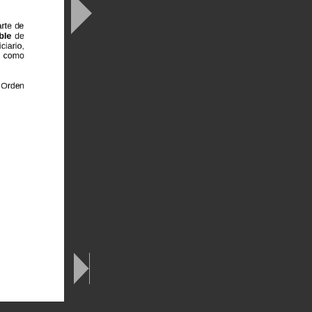
arte
de
ble
de
iciario,
n
como
Orden