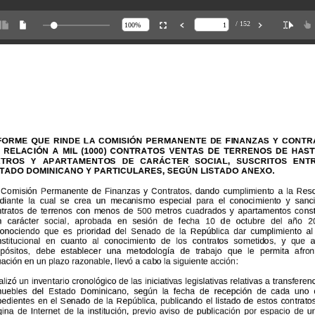
/ 152
NFORME
NFORME
QUE
QUE
RINDE
RINDE
LA
LA
COMISIÓN
COMISIÓN
PERMANENTE
PERMANEN
TE
DE
DE
FINANZAS
FINANZAS
Y
Y
CONT
CONT
N
N
RELACIÓN
RELACIÓN
A
A
MIL
MIL
(1000)
(1000)
CONTRATOS
CONTRATOS
VENTAS
VENTAS
DE
DE
TERRENOS
TERRENOS
DE
DE
HAS
HAS
ETROS
ETROS
Y
Y
APARTAMENTOS
APARTAMENTOS
DE
DE
CARÁCTER
CARÁCTER
SOCIAL,
SOCIAL,
SUSCRITOS
SUSCRITOS
ENT
ENT
STADO
STADO
DOMINICANO
DOMINICANO
Y
Y
PARTICULARES,
PARTICULARES,
SEG
SEGÚN
ÚN
LISTADO
LISTADO
ANEXO.
ANEXO.
/Página
2
Co
misión
Permanente
de
Finanzas
y
Contratos,
dando
cumplimiento
a
la
Res
diante
la
cual
se
crea
un
mecanismo
especial
para
el
conocimiento
y
sanc
ntratos
de
terrenos
con
menos
de
500
metros
cuadrados
y
apartamentos
cons
n
carácter
social,
aprobada
en
sesión
de
f
echa
10
de
octubre
del
año
20
conocie
ndo
que
es
prioridad
del
Senado
de
la
República
dar
cumplimiento
al
nstitucional
MILCAR
ROMERO
en
cuanto
P.
al
conocimiento
de
DIONI
los
contratos
S
A.
SÁNCHEZ
sometidos,
CARRAS
y
que
a
opósitos,
iembro
debe
estable
cer
una
metodología
m
de
iembro
trabajo
que
le
permita
afron
tuación
en
un
plazo
razonable,
l
levó
a
cabo
la
siguiente
acción:
alizó
un
inventario
cronológico
de
las
iniciativas
legislativas
relativas
a
transfere
muebles
del
Estado
Dominicano,
según
la
fecha
de
recepción
de
cada
uno
pedientes
ÉLIX
MARÍA
en
VÁSQUEZ
el
Senado
ESPINAL
de
la
República,
publicando
FRANCIS
el
E.
listado
VARGAS
de
estos
FRANCIS
contrat
gina
embro
de
Internet
de
la
institución,
previo
aviso
m
iembro
de
publicación
por
espacio
de
u