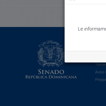
Le informamo
Lega
Políti
Térmi
Aviso 
Pregu