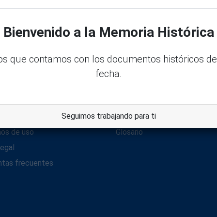
¿Nuevo Usuario? Registrarse
¿Has olvidado tu contraseña?
Bienvenido a la Memoria Histórica
s que contamos con los documentos históricos de
fecha.
l
Repositorio
Seguimos trabajando para ti
ca de privacidad
Repositorio Digital SenadoRD
nos de uso
Glosario
legal
ntas frecuentes