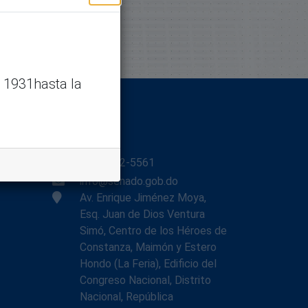
 1931hasta la
Contacto
(809) 532-5561
info@senado.gob.do
Av. Enrique Jiménez Moya,
Esq. Juan de Dios Ventura
Simó, Centro de los Héroes de
Constanza, Maimón y Estero
Hondo (La Feria), Edificio del
Congreso Nacional, Distrito
Nacional, República