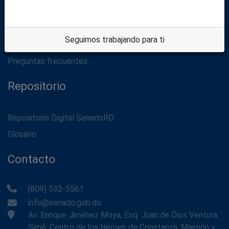
Política de privacidad
Términos de uso
Seguimos trabajando para ti
Aviso legal
Preguntas frecuentes
Repositorio
Repositorio Digital SenadoRD
Glosario
Contacto
(809) 532-5561
info@senado.gob.do
Av. Enrique Jiménez Moya, Esq. Juan de Dios Ventura
Simó, Centro de los Héroes de Constanza, Maimón y