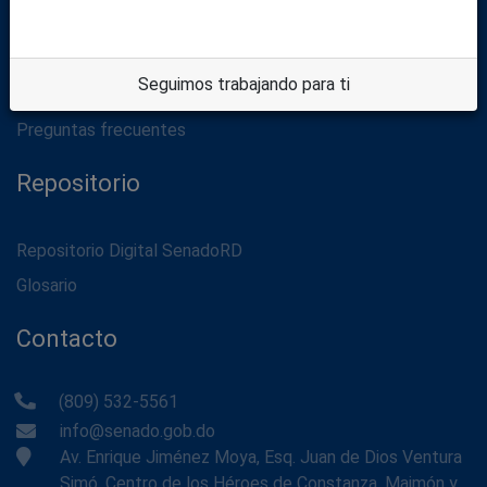
Política de privacidad
Términos de uso
Seguimos trabajando para ti
Aviso legal
Preguntas frecuentes
Repositorio
Repositorio Digital SenadoRD
Glosario
Contacto
(809) 532-5561
info@senado.gob.do
Av. Enrique Jiménez Moya, Esq. Juan de Dios Ventura
Simó, Centro de los Héroes de Constanza, Maimón y