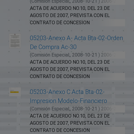
(
Comisión Especial;,
2008-10-21
)
2006-2010
FIRMADA ENTRE LA SECRETARIA DE EST
ACTA DE ACUERDO NO.10, DEL 23 DE
AGOSTO DE 2007, PREVISTA CON EL
CONTRATO DE CONCESION
ADMINISTRATIVA EN REGIMEN DE PEAJE
DE LA CARRETERA SANTO DOMINGO-
05203-Anexo A- Acta Bta-02-Orden
CRUCE EL RINCON DE MOLINILLOS
De Compra Ac-30
(SAMANA), (EL CONTRATO DE CONCESION),
(
Comisión Especial;,
2008-10-21
)
2006-2010
FIRMADA ENTRE LA SECRETARIA DE EST
ACTA DE ACUERDO NO.10, DEL 23 DE
AGOSTO DE 2007, PREVISTA CON EL
CONTRATO DE CONCESION
ADMINISTRATIVA EN REGIMEN DE PEAJE
DE LA CARRETERA SANTO DOMINGO-
05203-Anexo C Acta Bta-02-
CRUCE EL RINCON DE MOLINILLOS
Impresion Modelo-Financiero
(SAMANA), (EL CONTRATO DE CONCESION),
(
Comisión Especial;,
2008-10-21
)
2006-2010
FIRMADA ENTRE LA SECRETARIA DE EST
ACTA DE ACUERDO NO.10, DEL 23 DE
AGOSTO DE 2007, PREVISTA CON EL
CONTRATO DE CONCESION