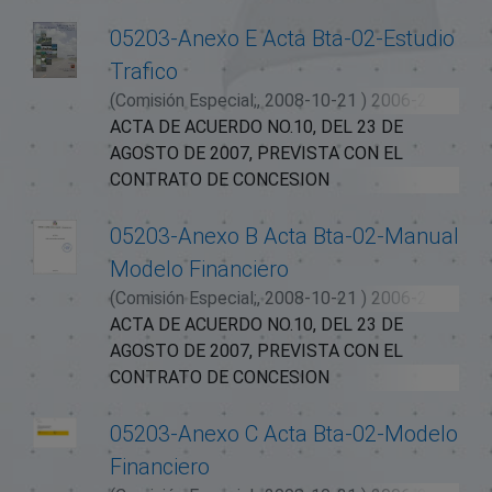
05203-Anexo E Acta Bta-02-Estudio
Trafico
(
Comisión Especial;,
2008-10-21
)
2006-2010
ACTA DE ACUERDO NO.10, DEL 23 DE
AGOSTO DE 2007, PREVISTA CON EL
CONTRATO DE CONCESION
ADMINISTRATIVA EN REGIMEN DE PEAJE
DE LA CARRETERA SANTO DOMINGO-
05203-Anexo B Acta Bta-02-Manual
CRUCE EL RINCON DE MOLINILLOS
Modelo Financiero
(SAMANA), (EL CONTRATO DE CONCESION),
(
Comisión Especial;,
2008-10-21
)
2006-2010
FIRMADA ENTRE LA SECRETARIA DE EST
ACTA DE ACUERDO NO.10, DEL 23 DE
AGOSTO DE 2007, PREVISTA CON EL
CONTRATO DE CONCESION
ADMINISTRATIVA EN REGIMEN DE PEAJE
DE LA CARRETERA SANTO DOMINGO-
05203-Anexo C Acta Bta-02-Modelo
CRUCE EL RINCON DE MOLINILLOS
Financiero
(SAMANA), (EL CONTRATO DE CONCESION),