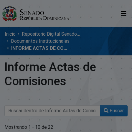
Comunidades
Inicio
Repositorio Digital SenadoRD
Documentos Institucionales
Glosario
INFORME ACTAS DE COMISIONES
Nosotros
Informe Actas de
Comisiones
Buscar
Envíos recientes
Mostrando
1 - 10 de 22