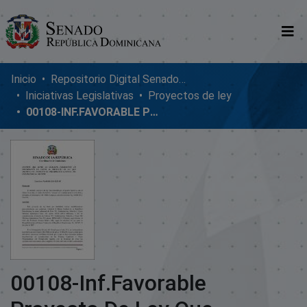
Comunidades
Inicio
Repositorio Digital SenadoRD
Iniciativas Legislativas
Proyectos de ley
Glosario
00108-INF.FAVORABLE PROYECTO DE LEY QUE MODIFICA EL PRESUPUESTO DEL AÑO 2010
Nosotros
00108-Inf.Favorable