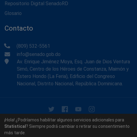
Repositorio Digital SenadoRD
Glosario
Contacto
(809) 532-5561
info@senado.gob.do
Av. Enrique Jiménez Moya, Esq. Juan de Dios Ventura
Simó, Centro de los Héroes de Constanza, Maimón y
Estero Hondo (La Feria), Edificio del Congreso
Nacional, Distrito Nacional, República Dominicana.
© 2026 - Memoria Histórica del Senado de la República
¡Hola! ¿Podríamos habilitar algunos servicios adicionales para
Dominicana. Todos los derechos reservados.
Statistical
? Siempre podrá cambiar o retirar su consentimiento
más tarde.
Contáctenos
Acerca de nosotros