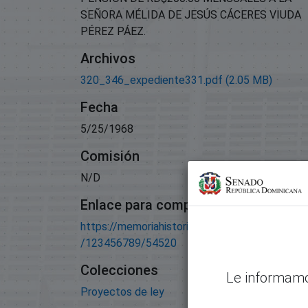
SEÑORA MÉLIDA DE JESÚS CÁCERES VIUDA
PÉREZ PÁEZ.
Archivos
320_346_expediente331.pdf
(2.05 MB)
Fecha
5/25/1968
Comisión
N/D
Enlace para compartir este artículo
https://memoriahistorica.senadord.gob.do/han
/123456789/54520
Colecciones
Le informamo
Proyectos de ley