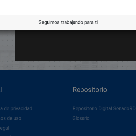
Seguimos trabajando para ti
l
Repositorio
ca de privacidad
Repositorio Digital SenadoRD
nos de uso
Glosario
legal