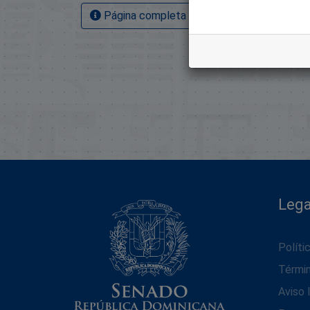
Página completa del artículo
Lega
Políti
Térmi
Aviso 