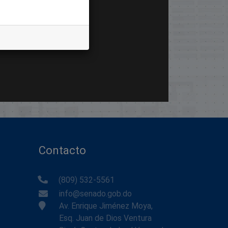
Contacto
(809) 532-5561
info@senado.gob.do
Av. Enrique Jiménez Moya,
Esq. Juan de Dios Ventura