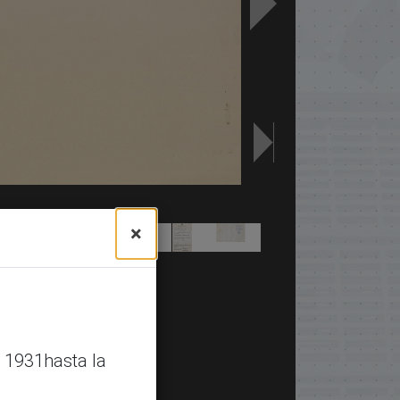
×
 1931hasta la