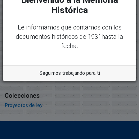
Histórica
Mostrando
1 - 1 de 1
Nombre:
Desc
expediente2048.pdf
argar
Le informamos que contamos con los
Tamaño:
documentos históricos de 1931hasta la
1.77 MB
fecha.
Formato:
Adobe Portable Document
Format
Seguimos trabajando para ti
Descripción:
Colecciones
Proyectos de ley