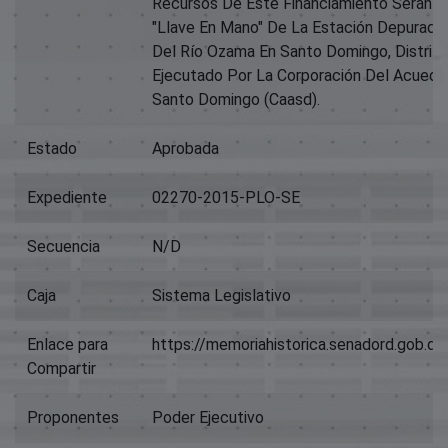
Recursos De Este Financiamiento Serán Ut
"Llave En Mano" De La Estación Depurado
Del Río Ozama En Santo Domingo, Distrito 
Ejecutado Por La Corporación Del Acueduc
Santo Domingo (Caasd).
Estado
Aprobada
Expediente
02270-2015-PLO-SE
Secuencia
N/D
Caja
Sistema Legislativo
Enlace para
https://memoriahistorica.senadord.gob.
Compartir
Proponentes
Poder Ejecutivo