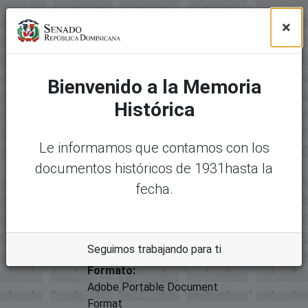
Comisión
Hacienda;
×
Título
02270-2015 Análisis Legislativo
Tipo
Contratos: Préstamos, Financiamientos, 
Bienvenido a la Memoria
Histórica
Archivos
Paquete original
Le informamos que contamos con los
Mostrando
1 - 1 de 1
documentos históricos de 1931hasta la
Nombre:
Desc
fecha.
23154-22577 - 02270-2015
argar
Análisis Legislativo.pdf
Tamaño:
31.91 KB
Seguimos trabajando para ti
Formato:
Adobe Portable Document
Format