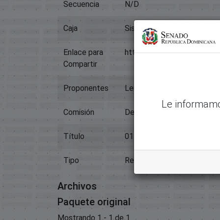
Secuencia
N/D
Caja
Sistema Legislativo
Enlace para
https://memoriahistorica.
Compartir
Proponentes
Lenin Valdez López
Le informamo
Comisión
Deportes
Título
01179-2021-Resolucion
Tipo
Resoluciones Internas, Bic
Archivos
Paquete original
Mostrando
1 - 1 de 1