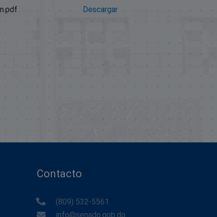
n.pdf
Descargar
Contacto
(809) 532-5561
info@senado.gob.do