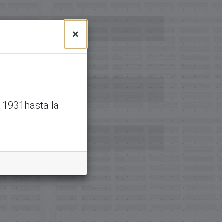
×
 1931hasta la