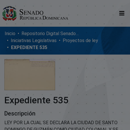
Comunidades
Inicio
Repositorio Digital SenadoRD
Iniciativas Legislativas
Proyectos de ley
Glosario
EXPEDIENTE 535
Nosotros
Expediente 535
Descripción
LEY POR LA CUAL SE DECLARA LA CIUDAD DE SANTO
DOMINGO DE GUZMÁN COMO CIUDAD COLONIAL Y SE