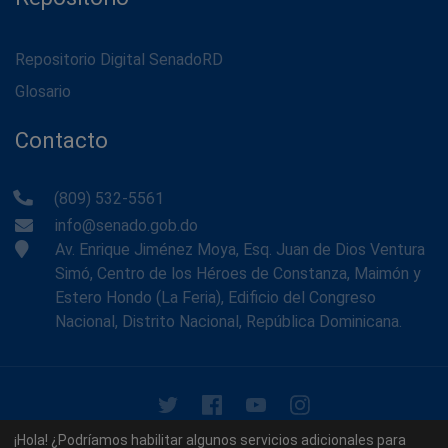
Repositorio Digital SenadoRD
Glosario
Contacto
(809) 532-5561
info@senado.gob.do
Av. Enrique Jiménez Moya, Esq. Juan de Dios Ventura
Simó, Centro de los Héroes de Constanza, Maimón y
Estero Hondo (La Feria), Edificio del Congreso
Nacional, Distrito Nacional, República Dominicana.
© 2026 - Memoria Histórica del Senado de la República
¡Hola! ¿Podríamos habilitar algunos servicios adicionales para