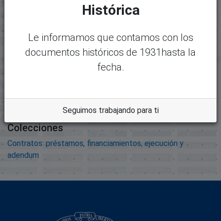
Nombre:
Desc
Histórica
1921_1942_expediente1939.pdf
argar
Tamaño:
Le informamos que contamos con los
6.46 MB
documentos históricos de 1931hasta la
Formato:
fecha.
Adobe Portable Document
Format
Descripción:
Seguimos trabajando para ti
Colecciones
Contratos: préstamos, financiamientos, ejecución y
adendum