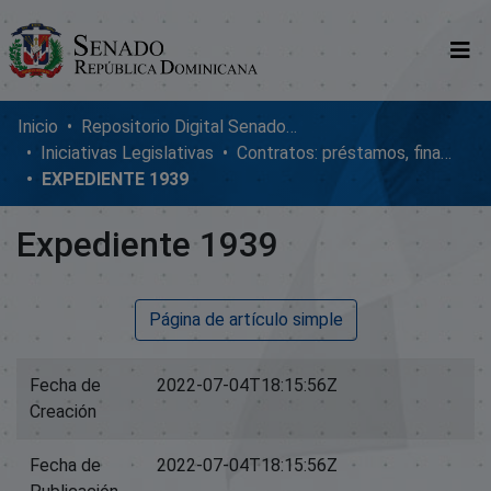
Comunidades
Inicio
Repositorio Digital SenadoRD
Iniciativas Legislativas
Contratos: préstamos, financiamientos, ejecución y adendum
Glosario
EXPEDIENTE 1939
Nosotros
Expediente 1939
Página de artículo simple
Fecha de
2022-07-04T18:15:56Z
Creación
Fecha de
2022-07-04T18:15:56Z