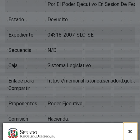
Por El Poder Ejecutivo En Sesion De Fech
Estado
Devuelto
Expediente
04318-2007-SLO-SE
Secuencia
N/D
Caja
Sistema Legislativo
Enlace para
https://memoriahistorica.senadord.gob.
Compartir
Proponentes
Poder Ejecutivo
Comisión
Hacienda;
×
Título
Carta Bnv (3)