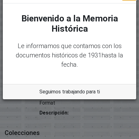
Tipo
Proyectos De Ley
Bienvenido a la Memoria
Archivos
Histórica
Paquete original
Le informamos que contamos con los
Mostrando
1 - 1 de 1
Nombre:
Desc
documentos históricos de 1931hasta la
No hay
14257-9035 - Carta BNV (3).pdf
argar
fecha.
miniatura
Tamaño:
disponible
220.42 KB
Formato:
Seguimos trabajando para ti
Adobe Portable Document
Format
Descripción:
Colecciones