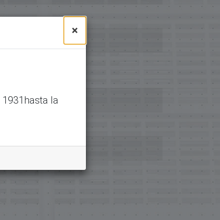
×
 1931hasta la