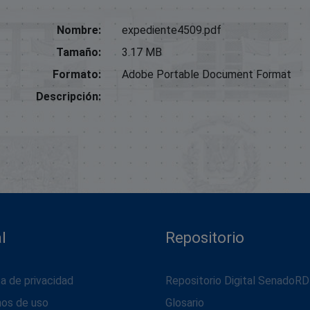
Nombre:
expediente4509.pdf
Tamaño:
3.17 MB
Formato:
Adobe Portable Document Format
Descripción:
l
Repositorio
ca de privacidad
Repositorio Digital SenadoRD
nos de uso
Glosario