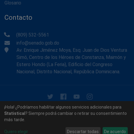
Glosario
Contacto
(809) 532-5561
info@senado.gob.do
Av. Enrique Jiménez Moya, Esq. Juan de Dios Ventura
Simó, Centro de los Héroes de Constanza, Maimón y
Estero Hondo (La Feria), Edificio del Congreso
Nacional, Distrito Nacional, República Dominicana.
© 2026 - Memoria Histórica del Senado de la República
¡Hola! ¿Podríamos habilitar algunos servicios adicionales para
Dominicana. Todos los derechos reservados.
Statistical
? Siempre podrá cambiar o retirar su consentimiento
más tarde.
Contáctenos
Acerca de nosotros
Quiero elegir
Descartar todas
De acuerdo