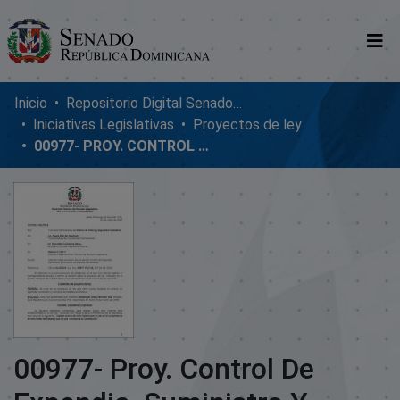
Comunidades
Inicio
Repositorio Digital SenadoRD
Iniciativas Legislativas
Proyectos de ley
Glosario
00977- PROY. CONTROL DE EXPENDIO, SUMINISTRO Y CONSUMO DE BEBIDAS
Nosotros
00977- Proy. Control De