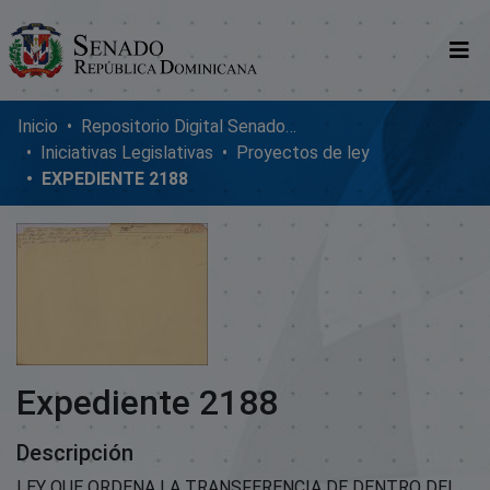
Comunidades
Inicio
Repositorio Digital SenadoRD
Iniciativas Legislativas
Proyectos de ley
Glosario
EXPEDIENTE 2188
Nosotros
Expediente 2188
Descripción
LEY QUE ORDENA LA TRANSFERENCIA DE DENTRO DEL