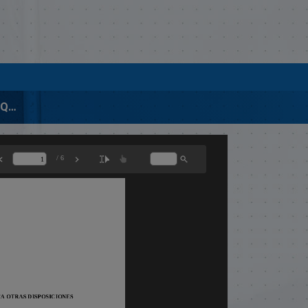
01324-APROBADA-LEY QUE MODIFICA LOS ARTÍCULOS 2 Y 3 LA LEY 314-06