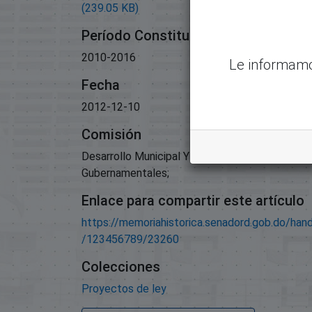
(239.05 KB)
Período Constitucional
2010-2016
Le informamo
Fecha
2012-12-10
Comisión
Desarrollo Municipal Y Organizaciones No
Gubernamentales;
Enlace para compartir este artículo
https://memoriahistorica.senadord.gob.do/han
/123456789/23260
Colecciones
Proyectos de ley