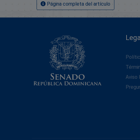
Página completa del artículo
Lega
Políti
Térmi
Aviso 
Pregu