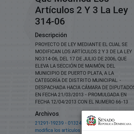
Artículos 2 Y 3 La Ley
314-06
Descripción
PROYECTO DE LEY MEDIANTE EL CUAL SE
MODIFICAN LOS ARTÍCULOS 2 Y 3 DE LA LEY
NO.314-06, DEL 17 DE JULIO DE 2006, QUE
ELEVA LA SECCIÓN DE MAIMÓN, DEL
MUNICIPIO DE PUERTO PLATA, A LA
CATEGORÍA DE DISTRITO MUNICIPAL. -
DESPACHADA HACIA CÁMARA DE DIPUTADO
EN FECHA 21/03/2013 - PROMULGADA EN
FECHA 12/04/2013 CON EL NUMERO 66-13
Archivos
21291-19239 - 01324-APROBADA-Ley que
modifica los artículos 2 y 3 la Ley 314-06.pdf