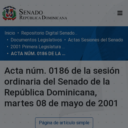
Comunidades
Inicio
Repositorio Digital SenadoRD
Documentos Legislativos
Actas Sesiones del Senado
Glosario
2001 Primera Legislatura Ordinaria
ACTA NÚM. 0186 DE LA SESIÓN ORDINARIA DEL SENADO DE LA REPÚBLICA DOMINICANA, MARTES 08 DE MAYO DE 2001
Nosotros
Acta núm. 0186 de la sesión
ordinaria del Senado de la
República Dominicana,
martes 08 de mayo de 2001
Página de artículo simple