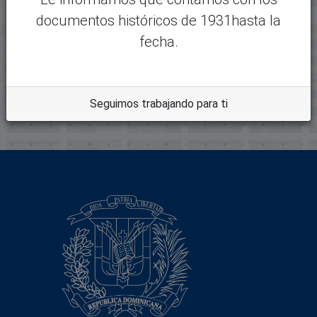
Adobe Portable Document
documentos históricos de 1931hasta la
Format
fecha.
Descripción:
Colecciones
Seguimos trabajando para ti
2001 Primera Legislatura Ordinaria