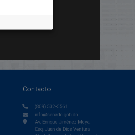
Contacto
(809) 532-5561
info@senado.gob.do
Av. Enrique Jiménez Moya,
Esq. Juan de Dios Ventura