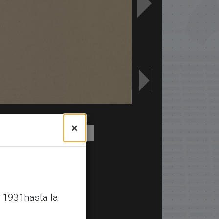
×
 1931hasta la