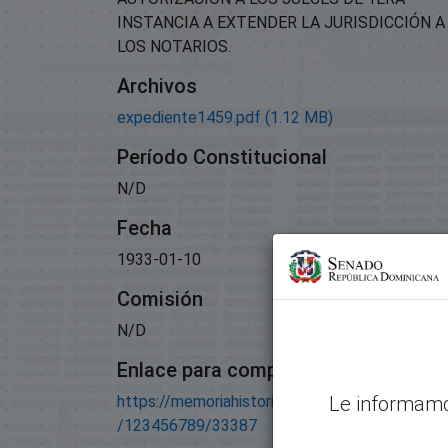
INSTANCIA A EXTENDER LA JURISDICCIÓN A
LOS NOTARIOS.
Archivos
expediente1459.pdf
(1.12 MB)
Período Constitucional
N/D
Fecha
1933-01-10
Comisión
N/D
Enlace para compartir este artículo
https://memoriahistorica.senadord.gob.do/han
Le informamo
/123456789/33387