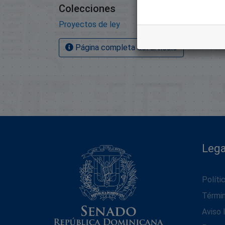
Colecciones
Proyectos de ley
Página completa del artículo
Lega
Políti
Térmi
Aviso 