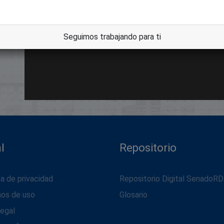
Seguimos trabajando para ti
l
Repositorio
ca de privacidad
Repositorio Digital SenadoRD
nos de uso
Glosario
legal