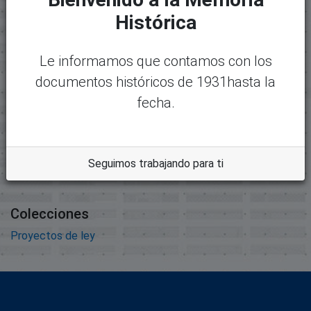
Histórica
Mostrando
1 - 1 de 1
Nombre:
Desc
expediente3982.pdf
argar
Le informamos que contamos con los
Tamaño:
documentos históricos de 1931hasta la
1.89 MB
fecha.
Formato:
Adobe Portable Document
Format
Seguimos trabajando para ti
Descripción:
Colecciones
Proyectos de ley