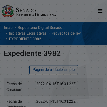
Comunidades
Inicio
Repositorio Digital SenadoRD
Iniciativas Legislativas
Proyectos de ley
Glosario
EXPEDIENTE 3982
Nosotros
Expediente 3982
Página de artículo simple
Fecha de
2022-04-15T16:31:22Z
Creación
Fecha de
2022-04-15T16:31:22Z