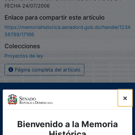
FECHA 24/07/2006
Enlace para compartir este artículo
https://memoriahistorica.senadord.gob.do/handle/1234
56789/17198
Colecciones
Proyectos de ley
Página completa del artículo
×
Bienvenido a la Memoria
Histórica