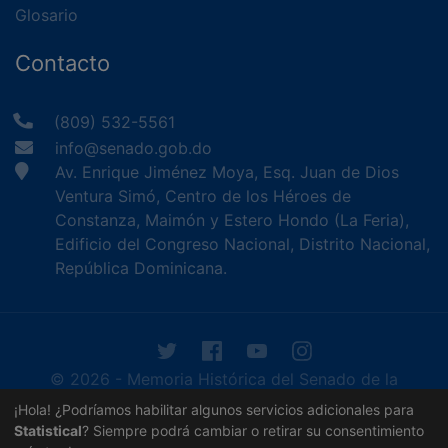
Glosario
Contacto
(809) 532-5561
info@senado.gob.do
Av. Enrique Jiménez Moya, Esq. Juan de Dios
Ventura Simó, Centro de los Héroes de
Constanza, Maimón y Estero Hondo (La Feria),
Edificio del Congreso Nacional, Distrito Nacional,
República Dominicana.
© 2026 - Memoria Histórica del Senado de la
República Dominicana. Todos los derechos
¡Hola! ¿Podríamos habilitar algunos servicios adicionales para
reservados.
Statistical
? Siempre podrá cambiar o retirar su consentimiento