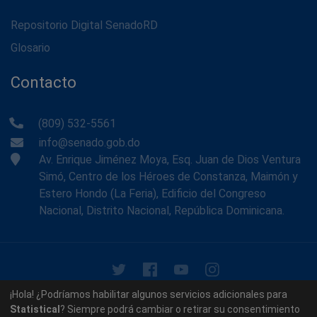
Repositorio Digital SenadoRD
Glosario
Contacto
(809) 532-5561
info@senado.gob.do
Av. Enrique Jiménez Moya, Esq. Juan de Dios Ventura
Simó, Centro de los Héroes de Constanza, Maimón y
Estero Hondo (La Feria), Edificio del Congreso
Nacional, Distrito Nacional, República Dominicana.
© 2026 - Memoria Histórica del Senado de la República
¡Hola! ¿Podríamos habilitar algunos servicios adicionales para
Dominicana. Todos los derechos reservados.
Statistical
? Siempre podrá cambiar o retirar su consentimiento