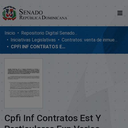
Comunidades
Inicio
Repositorio Digital SenadoRD
Iniciativas Legislativas
Contratos: venta de inmuebles, enmiendas y donaciones
Glosario
CPFI INF CONTRATOS EST Y PARTICULARES EXP.VARIOS
Nosotros
Cpfi Inf Contratos Est Y