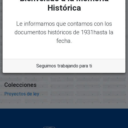
14122-8339 - Informe de
argar
Histórica
Amnistia de Declaración
Tardia.pdf
Le informamos que contamos con los
Tamaño:
documentos históricos de 1931hasta la
121.9 KB
fecha.
Formato:
Adobe Portable Document
Format
Seguimos trabajando para ti
Descripción:
Colecciones
Proyectos de ley