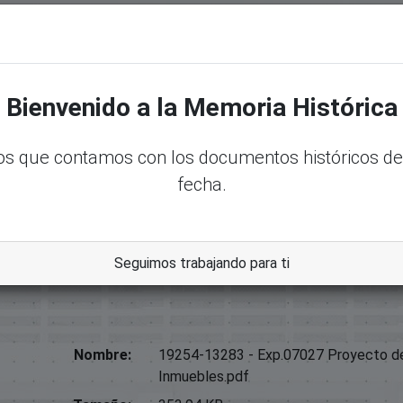
senadord.gob.do/handle/123456789/21140
Bienvenido a la Memoria Histórica
anizaciones No Gubernamentales
s que contamos con los documentos históricos de
fecha.
safectación De Inmuebles
Seguimos trabajando para ti
Nombre:
19254-13283 - Exp.07027 Proyecto d
Inmuebles.pdf