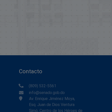
Contacto
(809) 532-5561
info@senado.gob.do
Av. Enrique Jiménez Moya,
Esq. Juan de Dios Ventura
Simó, Centro de los Héroes de