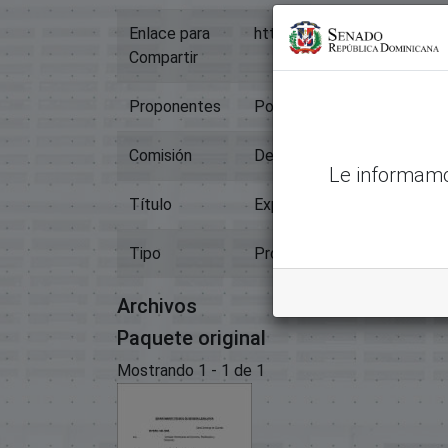
Enlace para
https://memoriahistorica.
Compartir
Proponentes
Poder Ejecutivo
Comisión
Desarrollo Municipal Y Org
Le informamo
Título
Exp.07027 Proyecto De De
Tipo
Proyectos De Ley
Archivos
Paquete original
Mostrando
1 - 1 de 1