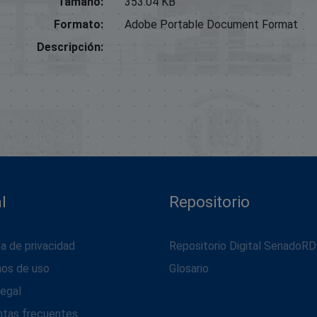
Tamaño:
353.04 KB
Formato:
Adobe Portable Document Format
Descripción:
l
Repositorio
ca de privacidad
Repositorio Digital SenadoRD
nos de uso
Glosario
legal
ntas frecuentes