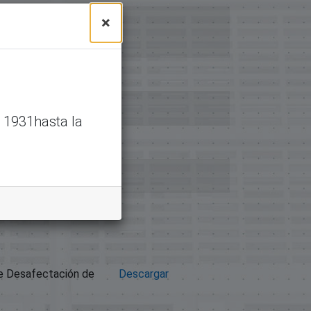
×
 1931hasta la
e Desafectación de
Descargar