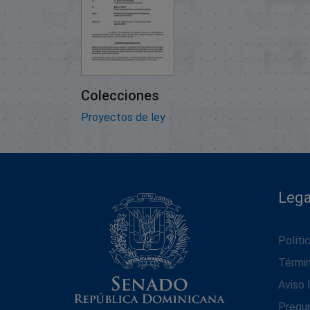
Colecciones
Proyectos de ley
Lega
Políti
Térmi
Aviso 
Pregu