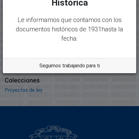
Histórica
Nombre:
Desc
258_302_expediente286.pdf
argar
Tamaño:
Le informamos que contamos con los
1.98 MB
documentos históricos de 1931hasta la
Formato:
fecha.
Adobe Portable Document
Format
Descripción:
Seguimos trabajando para ti
Colecciones
Proyectos de ley