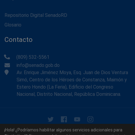
Repositorio Digital SenadoRD
Glosario
Contacto
(809) 532-5561
info@senado.gob.do
Av. Enrique Jiménez Moya, Esq. Juan de Dios Ventura
Simó, Centro de los Héroes de Constanza, Maimón y
Estero Hondo (La Feria), Edificio del Congreso
Nacional, Distrito Nacional, República Dominicana.
© 2026 - Memoria Histórica del Senado de la República
¡Hola! ¿Podríamos habilitar algunos servicios adicionales para