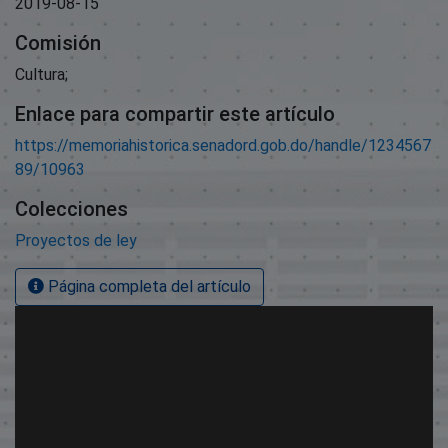
2019-08-15
Comisión
Cultura;
Enlace para compartir este artículo
https://memoriahistorica.senadord.gob.do/handle/1234567
89/10963
Colecciones
Proyectos de ley
Página completa del artículo