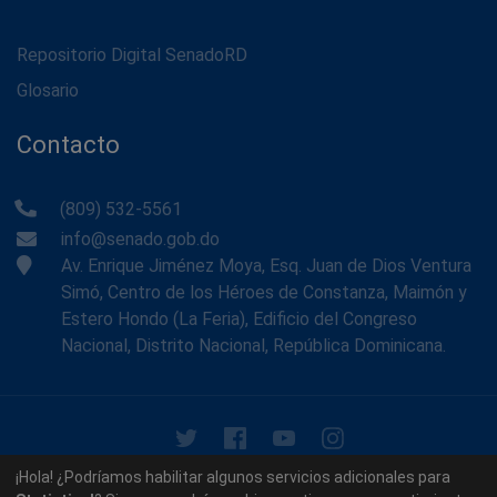
Repositorio Digital SenadoRD
Glosario
Contacto
(809) 532-5561
info@senado.gob.do
Av. Enrique Jiménez Moya, Esq. Juan de Dios Ventura
Simó, Centro de los Héroes de Constanza, Maimón y
Estero Hondo (La Feria), Edificio del Congreso
Nacional, Distrito Nacional, República Dominicana.
© 2026 - Memoria Histórica del Senado de la República
¡Hola! ¿Podríamos habilitar algunos servicios adicionales para
Dominicana. Todos los derechos reservados.