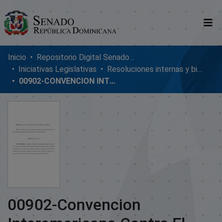
Comunidades
Inicio
Repositorio Digital SenadoRD
Iniciativas Legislativas
Resoluciones internas y bicamerales
Glosario
00902-CONVENCION INTERAMERICANA CONTRA EL TERRORISMO
Nosotros
00902-Convencion