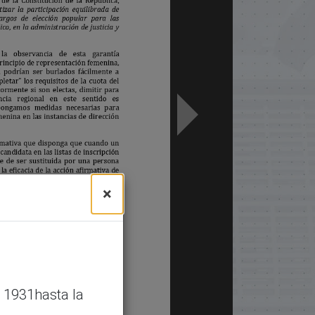
×
 1931hasta la