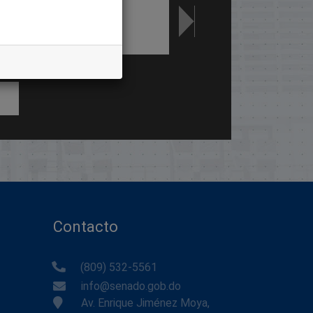
Contacto
(809) 532-5561
info@senado.gob.do
Av. Enrique Jiménez Moya,