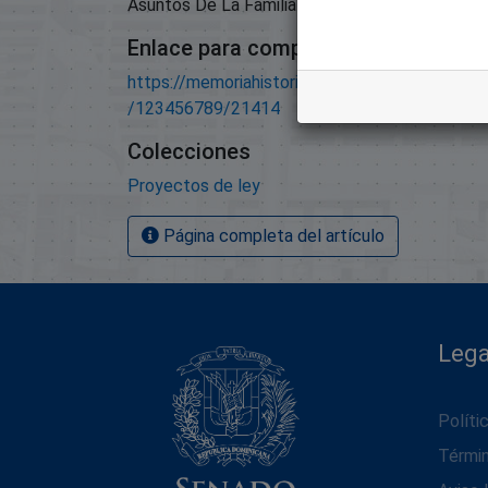
Asuntos De La Familia Y Equidad De Género;
Enlace para compartir este artículo
https://memoriahistorica.senadord.gob.do/han
/123456789/21414
Colecciones
Proyectos de ley
Página completa del artículo
Lega
Políti
Térmi