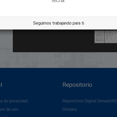
fecha.
dle
Seguimos trabajando para ti
l
Repositorio
ca de privacidad
Repositorio Digital SenadoRD
nos de uso
Glosario