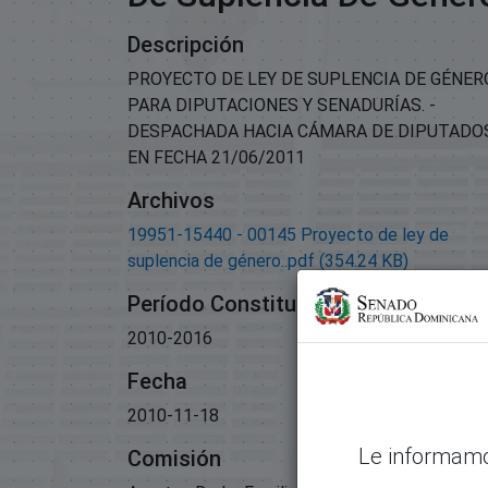
Descripción
PROYECTO DE LEY DE SUPLENCIA DE GÉNER
PARA DIPUTACIONES Y SENADURÍAS. -
DESPACHADA HACIA CÁMARA DE DIPUTADO
EN FECHA 21/06/2011
Archivos
19951-15440 - 00145 Proyecto de ley de
suplencia de género..pdf
(354.24 KB)
Período Constitucional
2010-2016
Fecha
2010-11-18
Le informamo
Comisión