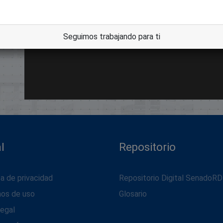
Seguimos trabajando para ti
l
Repositorio
ca de privacidad
Repositorio Digital SenadoRD
nos de uso
Glosario
legal