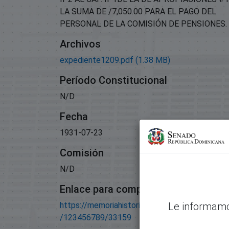
LA SUMA DE /7,050.00 PARA EL PAGO DEL
PERSONAL DE LA COMISIÓN DE PENSIONES.
Archivos
expediente1209.pdf
(1.38 MB)
Período Constitucional
N/D
Fecha
1931-07-23
Comisión
N/D
Enlace para compartir este artículo
https://memoriahistorica.senadord.gob.do/han
Le informamo
/123456789/33159