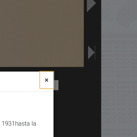
×
 1931hasta la