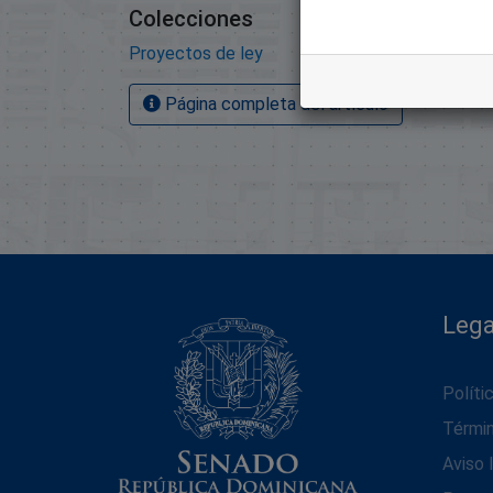
Colecciones
Proyectos de ley
Página completa del artículo
Lega
Políti
Térmi
Aviso 