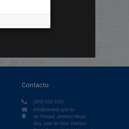
Contacto
(809) 532-5561
info@senado.gob.do
Av. Enrique Jiménez Moya,
Esq. Juan de Dios Ventura