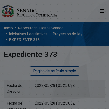
Comunidades
Inicio
Repositorio Digital SenadoRD
Iniciativas Legislativas
Proyectos de ley
Glosario
EXPEDIENTE 373
Nosotros
Expediente 373
Página de artículo simple
Fecha de
2022-05-28T05:25:03Z
Creación
Fecha de
2022-05-28T05:25:03Z