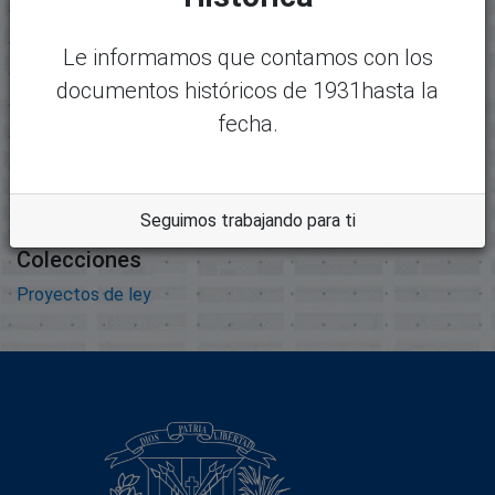
347_382_expediente373.pdf
argar
Tamaño:
Le informamos que contamos con los
5.74 MB
documentos históricos de 1931hasta la
Formato:
fecha.
Adobe Portable Document
Format
Descripción:
Seguimos trabajando para ti
Colecciones
Proyectos de ley