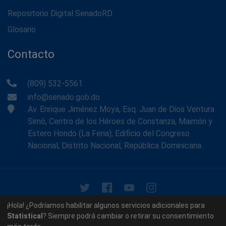
Repositorio Digital SenadoRD
Glosario
Contacto
(809) 532-5561
info@senado.gob.do
Av. Enrique Jiménez Moya, Esq. Juan de Dios Ventura
Simó, Centro de los Héroes de Constanza, Maimón y
Estero Hondo (La Feria), Edificio del Congreso
Nacional, Distrito Nacional, República Dominicana.
© 2026 - Memoria Histórica del Senado de la República
¡Hola! ¿Podríamos habilitar algunos servicios adicionales para
Dominicana. Todos los derechos reservados.
Statistical
? Siempre podrá cambiar o retirar su consentimiento