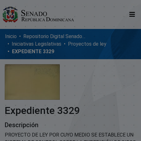
Comunidades
Inicio
Repositorio Digital SenadoRD
Iniciativas Legislativas
Proyectos de ley
Glosario
EXPEDIENTE 3329
Nosotros
Expediente 3329
Descripción
PROYECTO DE LEY POR CUYO MEDIO SE ESTABLECE UN