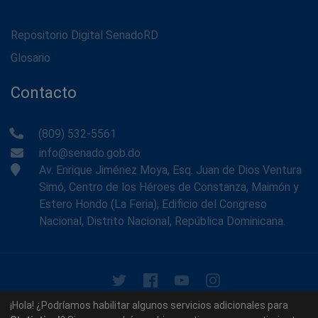
Repositorio Digital SenadoRD
Glosario
Contacto
(809) 532-5561
info@senado.gob.do
Av. Enrique Jiménez Moya, Esq. Juan de Dios Ventura
Simó, Centro de los Héroes de Constanza, Maimón y
Estero Hondo (La Feria), Edificio del Congreso
Nacional, Distrito Nacional, República Dominicana.
© 2026 - Memoria Histórica del Senado de la República
¡Hola! ¿Podríamos habilitar algunos servicios adicionales para
Dominicana. Todos los derechos reservados.