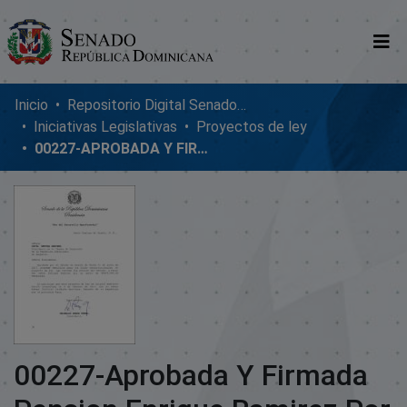
Comunidades
Inicio
Repositorio Digital SenadoRD
Iniciativas Legislativas
Proyectos de ley
Glosario
00227-APROBADA Y FIRMADA PENSION ENRIQUE RAMIREZ POR 25MIL
Nosotros
00227-Aprobada Y Firmada