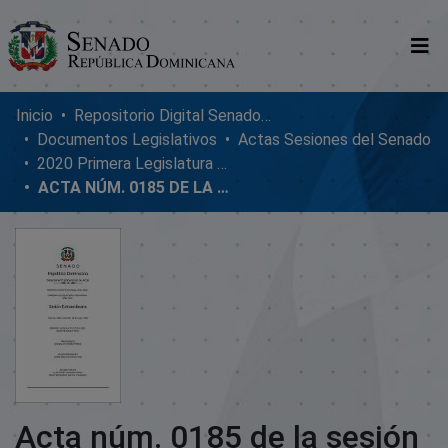
Comunidades
Inicio
Repositorio Digital SenadoRD
Documentos Legislativos
Actas Sesiones del Senado
Glosario
2020 Primera Legislatura Ordinaria
ACTA NÚM. 0185 DE LA SESIÓN EXTRAORDINARIA DEL SENADO DE LA REPÚBLICA DOMINICANA, MIÉRCOLES 13 DE MAYO DE 2020
Nosotros
Acta núm. 0185 de la sesión