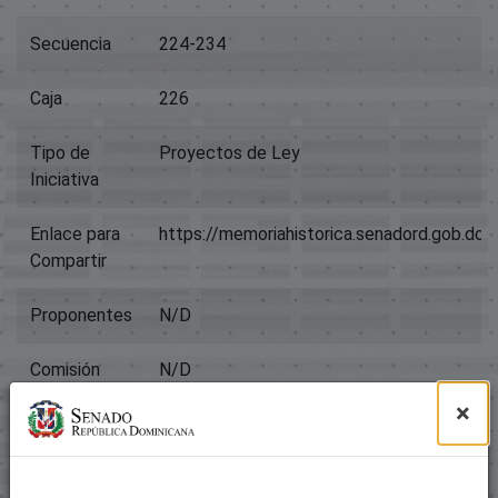
Secuencia
224-234
Caja
226
Tipo de
Proyectos de Ley
Iniciativa
Enlace para
https://memoriahistorica.senadord.gob.d
Compartir
Proponentes
N/D
Comisión
N/D
×
Título
Expediente 225
Archivos