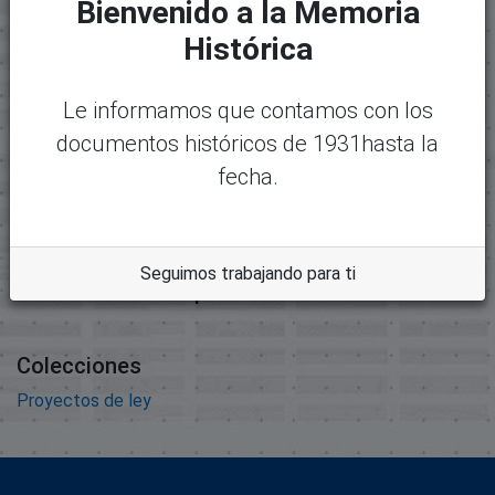
Bienvenido a la Memoria
Paquete original
Histórica
Mostrando
1 - 1 de 1
Nombre:
Desc
Le informamos que contamos con los
224_234_expediente225.pdf
argar
documentos históricos de 1931hasta la
Tamaño:
4.74 MB
fecha.
Formato:
Adobe Portable Document
Format
Seguimos trabajando para ti
Descripción:
Colecciones
Proyectos de ley