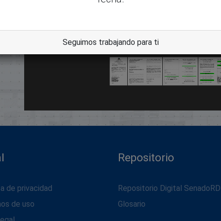
dle
Seguimos trabajando para ti
l
Repositorio
ca de privacidad
Repositorio Digital SenadoRD
nos de uso
Glosario
legal