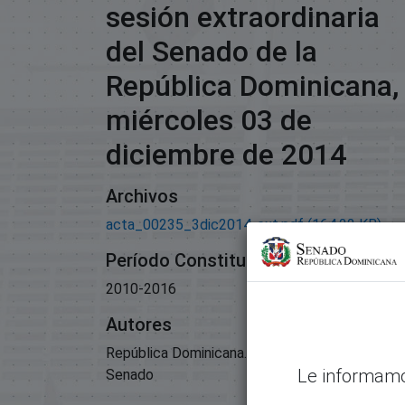
sesión extraordinaria
del Senado de la
República Dominicana,
miércoles 03 de
diciembre de 2014
Archivos
acta_00235_3dic2014-ext.pdf
(164.22 KB)
Período Constitucional
2010-2016
Autores
República Dominicana. Congreso Nacional.
Le informamo
Senado