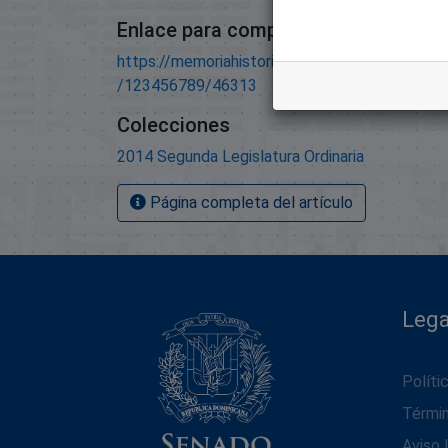
Enlace para compartir este artículo
https://memoriahistorica.senadord.gob.do/han
/123456789/46313
Colecciones
2014 Segunda Legislatura Ordinaria
Página completa del artículo
Lega
Políti
Térmi
Aviso 