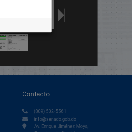
Contacto
(809) 532-5561
info@senado.gob.do
Av. Enrique Jiménez Moya,