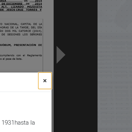
×
 1931hasta la