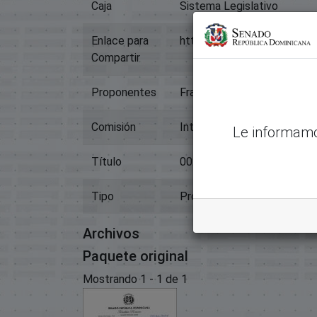
Caja
Sistema Legislativo
Enlace para
https://memoriahistorica.
Compartir
Proponentes
Franklin Martín Romero Mori
Comisión
Interior Y Policia Y Segurid
Le informamo
Título
00240-2020-Otro
Tipo
Proyectos De Ley
Archivos
Paquete original
Mostrando
1 - 1 de 1