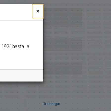
×
 1931hasta la
Descargar