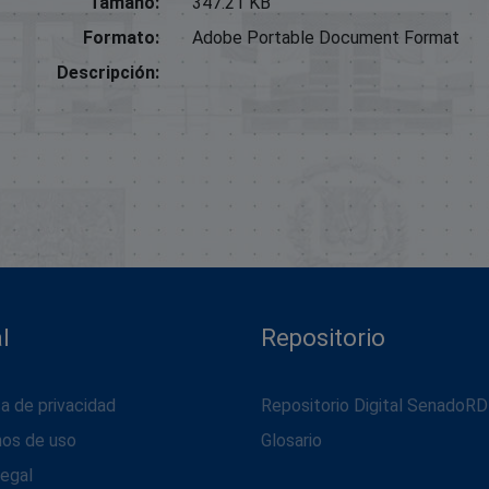
Tamaño:
347.21 KB
Formato:
Adobe Portable Document Format
Descripción:
l
Repositorio
ca de privacidad
Repositorio Digital SenadoRD
nos de uso
Glosario
legal