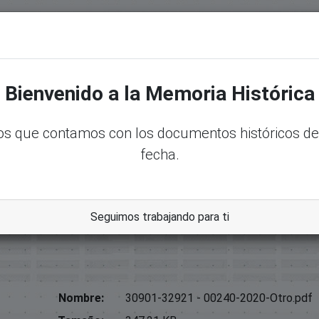
senadord.gob.do/handle/123456789/11567
Bienvenido a la Memoria Histórica
llo
ad Ciudadana;
s que contamos con los documentos históricos de
fecha.
Seguimos trabajando para ti
Nombre:
30901-32921 - 00240-2020-Otro.pdf