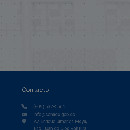
Contacto
(809) 532-5561
info@senado.gob.do
Av. Enrique Jiménez Moya,
Esq. Juan de Dios Ventura