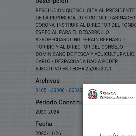
Descripción
RESOLUCIÓN QUE SOLICITA AL PRESIDENTE
DE LA REPÚBLICA, LUIS RODOLFO ABINADER
CORONA, INSTRUIR AL DIRECTOR DEL FOND
ESPECIAL PARA EL DESARROLLO
AGROPECUARIO ING. EFRAÍN BERNARDO
TORIBIO Y AL DIRECTOR DEL CONSEJO
DOMINICANO DE PESCA Y ACUICULTURA LIC.
CARLO - DESPACHADA HACIA PODER
EJECUTIVO EN FECHA 25/05/2021
Archivos
31051-33308 - 00322-2020-Otro.pdf
(333.98 
Período Constitucional
2020-2024
Fecha
2020-11-26
Le informamo