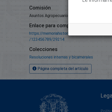
Comisión
Asuntos Agropecuarios Y Agroindustriales;
Enlace para compartir este artículo
https://memoriahistorica.senadord.gob.do/han
/123456789/29214
Colecciones
Resoluciones internas y bicamerales
Página completa del artículo
Lega
Políti