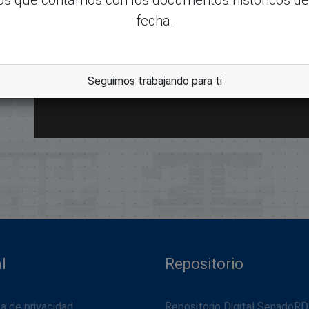
fecha.
Seguimos trabajando para ti
dle
l
Repositorio
ca de privacidad
Repositorio Digital SenadoRD