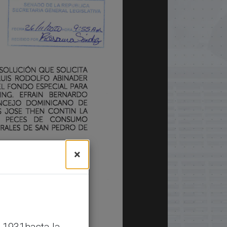
×
 1931hasta la