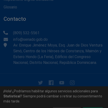
Glosario
Contacto
(809) 532-5561
info@senado.gob.do
Av. Enrique Jiménez Moya, Esq. Juan de Dios Ventura
Simó, Centro de los Héroes de Constanza, Maimón y
Estero Hondo (La Feria), Edificio del Congreso
Nacional, Distrito Nacional, República Dominicana.
© 2026 - Memoria Histórica del Senado de la República
¡Hola! ¿Podríamos habilitar algunos servicios adicionales para
Dominicana. Todos los derechos reservados.
Statistical
? Siempre podrá cambiar o retirar su consentimiento
más tarde.
Contáctenos
Acerca de nosotros