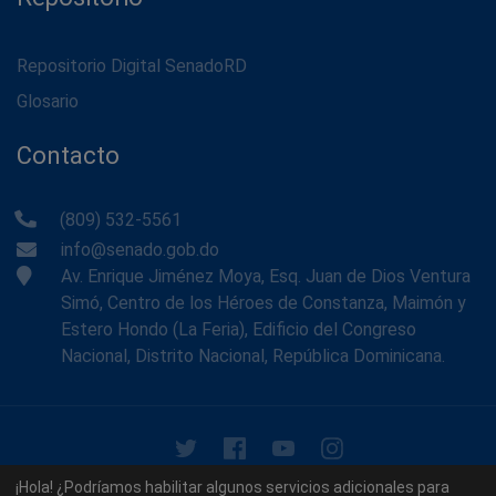
Repositorio Digital SenadoRD
Glosario
Contacto
(809) 532-5561
info@senado.gob.do
Av. Enrique Jiménez Moya, Esq. Juan de Dios Ventura
Simó, Centro de los Héroes de Constanza, Maimón y
Estero Hondo (La Feria), Edificio del Congreso
Nacional, Distrito Nacional, República Dominicana.
© 2026 - Memoria Histórica del Senado de la República
¡Hola! ¿Podríamos habilitar algunos servicios adicionales para