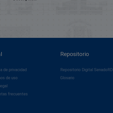
l
Repositorio
ca de privacidad
Repositorio Digital SenadoRD
nos de uso
Glosario
legal
ntas frecuentes