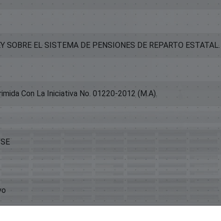
Y SOBRE EL SISTEMA DE PENSIONES DE REPARTO ESTATAL.
rimida Con La Iniciativa No. 01220-2012 (M.A).
-SE
vo
istorica.senadord.gob.do/handle/123456789/23208