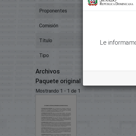
Proponentes
Heinz Siegfried V
Comisión
Seguridad Social,
Título
01566 Ley Sobre 
Le informamo
Tipo
Proyectos De Le
Archivos
Paquete original
Mostrando
1 - 1 de 1