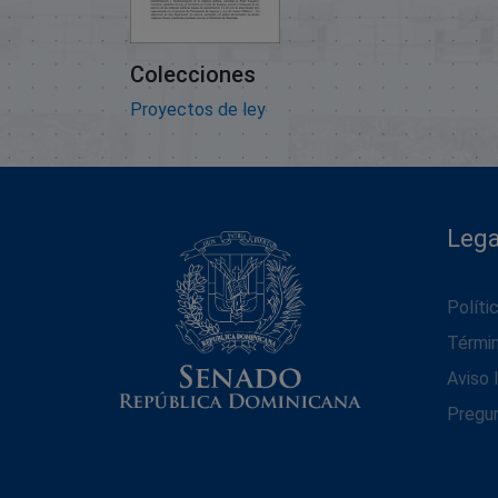
Colecciones
Proyectos de ley
Lega
Políti
Térmi
Aviso 
Pregu