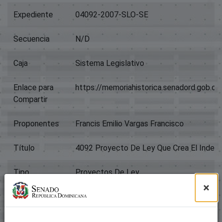
Expediente
04092-2007-SLO-SE
Secuencia
N/D
Caja
Sistema Legislativo
Enlace para
https://memoriahistorica.senadord.gob.
Compartir
Proponentes
Francis Emilio Vargas Francisco
Título
4092 Proyecto De Ley Que Crea El Indetu
Tipo
Proyectos De Ley
×
Archivos
Paquete original