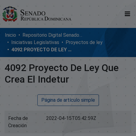
Comunidades
Inicio
Repositorio Digital SenadoRD
Iniciativas Legislativas
Proyectos de ley
Glosario
4092 PROYECTO DE LEY QUE CREA EL INDETUR
Nosotros
4092 Proyecto De Ley Que
Crea El Indetur
Página de artículo simple
Fecha de
2022-04-15T05:42:59Z
Creación