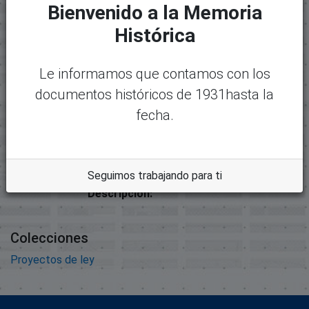
Bienvenido a la Memoria
Mostrando
1 - 1 de 1
Nombre:
Desc
Histórica
13922-7877 - 4092 PROYECTO
argar
DE LEY QUE CREA EL
Le informamos que contamos con los
INDETUR.pdf
documentos históricos de 1931hasta la
Tamaño:
fecha.
326.25 KB
Formato:
Adobe Portable Document
Format
Seguimos trabajando para ti
Descripción:
Colecciones
Proyectos de ley